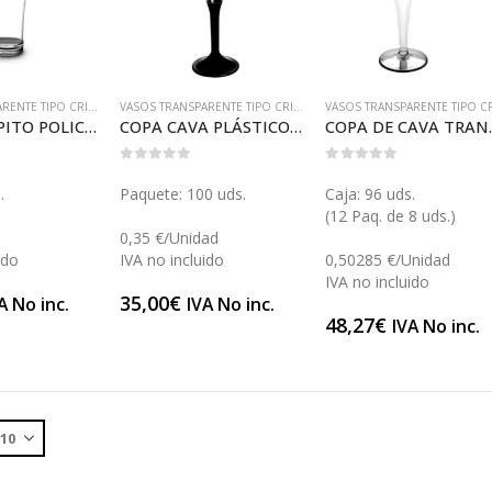
VASOS TRANSPARENTE TIPO CRISTAL
VASOS TRANSPARENTE TIPO CRISTAL
VASO CHUPITO POLICARBONATO (MB51)
COPA CAVA PLÁSTICO (V044)
COPA DE
0
out of 5
0
out of 5
.
Paquete: 100 uds.
Caja: 96 uds.
(12 Paq. de 8 uds.)
0,35 €/Unidad
ido
IVA no incluido
0,50285 €/Unidad
IVA no incluido
35,00
€
A No inc.
IVA No inc.
48,27
€
IVA No inc.