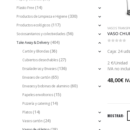
(14)
Plastic-Free
(330)
Productos de Limpieza e Higiene
(117)
Productos ecológicos
(56)
Sociosanitarios y colectividades
(404)
Take Away & Delivery
0
out of 5
(36)
Caja: 24 uds
Cartón y Blondas
(27)
Cubiertos desechables
2 €/Unidad
(136)
IVA no inclu
Ensaladeras y Envases
(65)
Envases de cartón
48,00
€
IV
(60)
Envases y bobinas de aluminio
(15)
Papeles envoltorios
(14)
Pizzería y catering
(14)
Platos
MOSTRAR:
(24)
Vasos cartón
(28)
Vasos de plástico