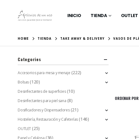
INICIO
TIENDA
OUTLET
HOME
TIENDA
TAKE AWAY & DELIVERY
VASOS DE PL
Categories
(222)
Accesorios para mesa y menaje
(120)
Bolsas
(10)
Desinfectantes de superficies
ORDENAR POR
(8)
Desinfectantes para piel sana
(21)
Dosificadores y Dispensadores
(146)
Hostelería, Restauración y Cafeterías
(25)
OUTLET
(36)
Papel y Celulosa