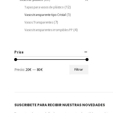
(12)
Tapas para vasos de plástico
(5)
Vasos transparente tipo Cristal
(7)
Vasos Transparentes
(4)
Vasos transparentes irrompibles PP
Price
Precio:
20€
—
80€
Filtrar
SUSCRIBETE PARA RECIBIR NUESTRAS NOVEDADES