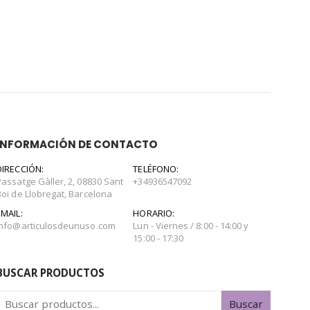
INFORMACIÓN DE CONTACTO
DIRECCIÓN:
TELÉFONO:
Passatge Gàller, 2, 08830 Sant
+34936547092
Boi de Llobregat, Barcelona
EMAIL:
HORARIO:
info@articulosdeunuso.com
Lun - Viernes / 8:00 - 14:00 y
15:00 - 17:30
BUSCAR PRODUCTOS
Buscar