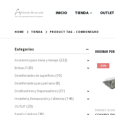
INICIO
TIENDA
OUTLET
HOME
TIENDA
PRODUCT TAG -
COMBONEGRO
Categories
ORDENAR POR
(222)
Accesorios para mesa y menaje
-50%
(120)
Bolsas
(10)
Desinfectantes de superficies
(8)
Desinfectantes para piel sana
(21)
Dosificadores y Dispensadores
(146)
Hostelería, Restauración y Cafeterías
(25)
OUTLET
ENVASES SUSHI
(36)
Papel y Celulosa