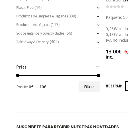
(14)
Plastic-Free
0
out of 5
(330)
Productos de Limpieza e Higiene
Paquete: 50
(117)
Productos ecológicos
0,26€/Unid
(56)
Sociosanitarios y colectividades
0,13€/Unid
IVA no inclu
(404)
Take Away & Delivery
13,00
€
6
inc.
Price
MOSTRAR:
Precio:
0€
—
10€
Filtrar
SUSCRIBETE PARA RECIBIR NUESTRAS NOVEDADES