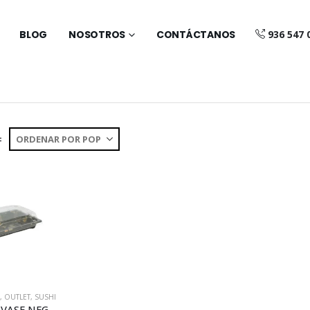
BLOG
NOSOTROS
CONTÁCTANOS
936 547 
:
,
OUTLET
,
SUSHI
COMBO ENVASE NEGRO SUSHI CON TAPA (GP14529)