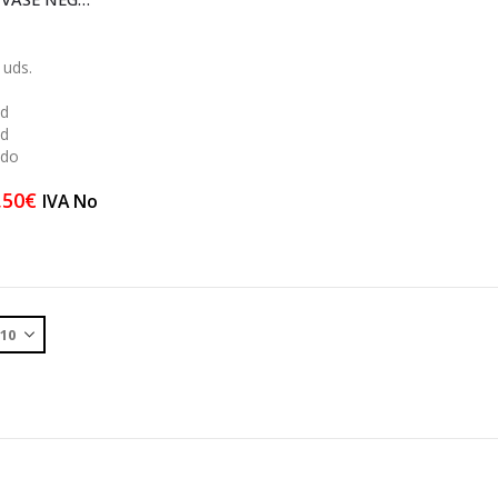
 uds.
ad
ad
ido
,50
€
IVA No