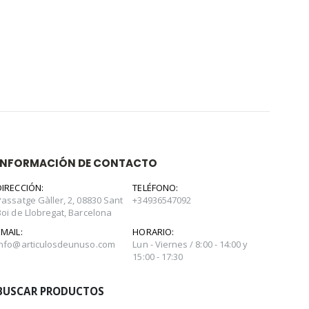
INFORMACIÓN DE CONTACTO
DIRECCIÓN:
TELÉFONO:
Passatge Gàller, 2, 08830 Sant
+34936547092
Boi de Llobregat, Barcelona
EMAIL:
HORARIO:
info@articulosdeunuso.com
Lun - Viernes / 8:00 - 14:00 y
15:00 - 17:30
BUSCAR PRODUCTOS