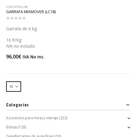
CONCENTRALIA®
GARRAFA MIXMOVER (LC18)
0
out of 5
Garrafa de 6 kg.
16 €/Kg
IVA no incluido
96,00
€
IVA No inc.
Categories
Accesorios para mesa y menaje
(222)
Bolsas
(120)
Desinfectantes de superficies
(10)