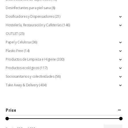
Desinfectantes para piel sana
(8)
Dosificadores y Dispensadores
(21)
Hostelería, Restauración y Cafeterías
(146)
OUTLET
(25)
Papel y Celulosa
(36)
Plastic-Free
(14)
Productos de Limpieza e Higiene
(330)
Productos ecológicos
(117)
Sociosanitarios y colectividades
(56)
Take Away & Delivery
(404)
Price