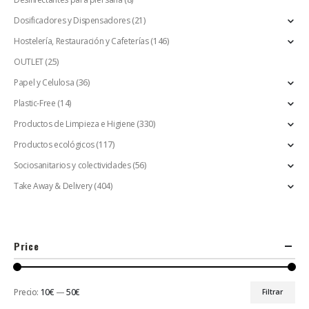
Dosificadores y Dispensadores
(21)
Hostelería, Restauración y Cafeterías
(146)
OUTLET
(25)
Papel y Celulosa
(36)
Plastic-Free
(14)
Productos de Limpieza e Higiene
(330)
Productos ecológicos
(117)
Sociosanitarios y colectividades
(56)
Take Away & Delivery
(404)
Price
Precio:
10€
—
50€
Filtrar