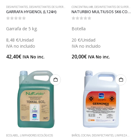
DESINFECTANTES
,
DESINFECTANTES DE SUPERFICIES
,
CONCENTRALIA®
LIMPIADORES DE SUPERFICIES
,
DESINFECTANTES DE SUPERFICIES
,
LIMPIEZA Y DESINFE
GARRAFA HYGIENOL (L124H)
NATURBIO MULTIUSOS SK6 CONCENTRALIA® (LECOF10BIO)
0
out of 5
0
out of 5
Garrafa de 5 kg.
Botella
8,48 €/Unidad
20 €/Unidad
IVA no incluido
IVA no incluido
42,40
€
20,00
€
IVA No inc.
IVA No inc.
ECOLABEL
,
LIMPIADORES ECOLÓGICOS
BAÑOS
,
COCINA
,
DESINFECTANTES
,
LIMPIEZA Y DESINFECCIÓN DE ZONAS