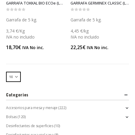
GARRAFA TOKKAL BIO ECOe (LECO6)
GARRAFA GERMINEX CLASSIC (L120)
0
out of 5
0
out of 5
Garrafa de 5 kg.
Garrafa de 5 kg.
3,74 €/Kg
4,45 €/kg
IVA no incluido
IVA no incluido
18,70
€
22,25
€
IVA No inc.
IVA No inc.
Categories
Accesorios para mesa y menaje
(222)
Bolsas
(120)
Desinfectantes de superficies
(10)
Desinfectantes para piel sana
(8)