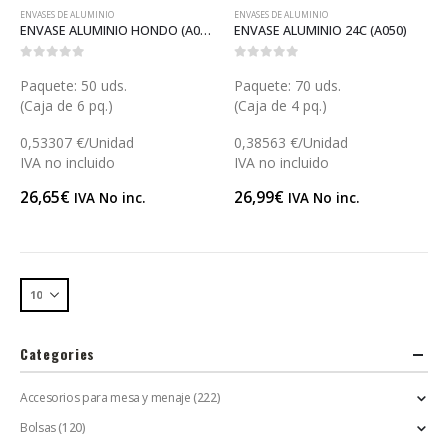
ENVASES DE ALUMINIO
ENVASES DE ALUMINIO
ENVASE ALUMINIO HONDO (A049)
ENVASE ALUMINIO 24C (A050)
0
out of 5
0
out of 5
Paquete: 50 uds.
Paquete: 70 uds.
(Caja de 6 pq.)
(Caja de 4 pq.)
0,53307 €/Unidad
0,38563 €/Unidad
IVA no incluido
IVA no incluido
26,65
€
26,99
€
IVA No inc.
IVA No inc.
Categories
Accesorios para mesa y menaje
(222)
Bolsas
(120)