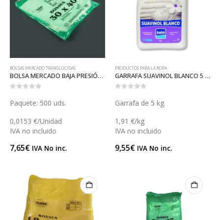
BOLSAS MERCADO TRANSLÚCIDAS
PRODUCTOS PARA LA ROPA
BOLSA MERCADO BAJA PRESIÓN 30 (B018)
GARRAFA SUAVINOL BLANCO 5 (L054B)
0
out of 5
0
out of 5
Paquete: 500 uds.
Garrafa de 5 kg.
0,0153 €/Unidad
1,91 €/kg
IVA no incluido
IVA no incluido
7,65
€
9,55
€
IVA No inc.
IVA No inc.