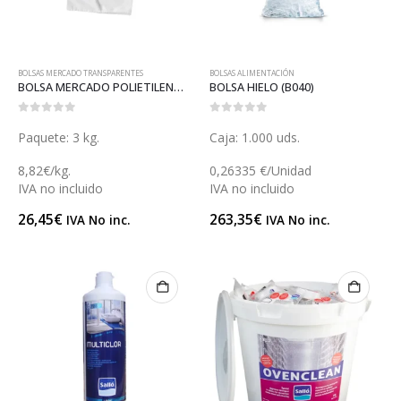
BOLSAS MERCADO TRANSPARENTES
BOLSAS ALIMENTACIÓN
BOLSA MERCADO POLIETILENO 50 (B026A)
BOLSA HIELO (B040)
0
out of 5
0
out of 5
Paquete: 3 kg.
Caja: 1.000 uds.
8,82€/kg.
0,26335 €/Unidad
IVA no incluido
IVA no incluido
26,45
€
263,35
€
IVA No inc.
IVA No inc.