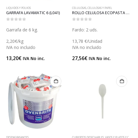
LIQUIDOS Y POLVOS
CELULOSAS
,
CELULOSAS Y PAPEL
GARRAFA LAVAMATIC 6 (L041)
ROLLO CELULOSA ECOPASTA GOFRADA (R027EP)
0
out of 5
0
out of 5
Garrafa de 6 kg.
Fardo: 2 uds.
2,20€/kg
13,78 €/Unidad
IVA no incluido
IVA no incluido
13,20
€
27,56
€
IVA No inc.
IVA No inc.
DESENGRASANTES
CUBIERTOS DESECHABLES
,
VASOS Y PLATOS Y CUBIERTOS