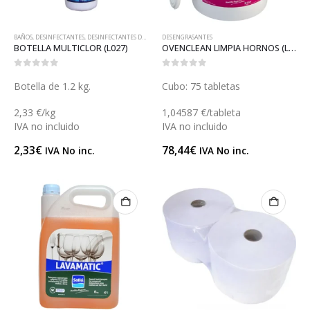
BAÑOS
,
DESINFECTANTES
,
DESINFECTANTES DE SUPERFICIES
DESENGRASANTES
,
LIMPIEZA Y DESINFECCIÓN DE ZONAS
BOTELLA MULTICLOR (L027)
OVENCLEAN LIMPIA HORNOS (L129)
0
out of 5
0
out of 5
Botella de 1.2 kg.
Cubo: 75 tabletas
2,33 €/kg
1,04587 €/tableta
IVA no incluido
IVA no incluido
2,33
€
78,44
€
IVA No inc.
IVA No inc.