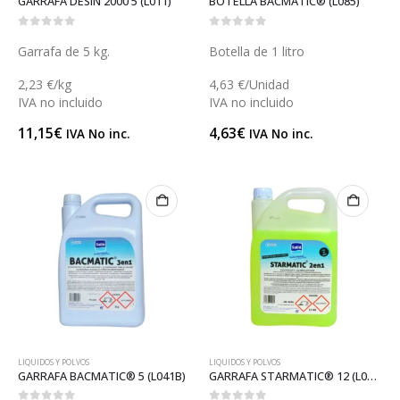
GARRAFA DESIN 2000 5 (L011)
BOTELLA BACMATIC® (L085)
0
out of 5
0
out of 5
Garrafa de 5 kg.
Botella de 1 litro
2,23 €/kg
4,63 €/Unidad
IVA no incluido
IVA no incluido
11,15
€
4,63
€
IVA No inc.
IVA No inc.
LIQUIDOS Y POLVOS
LIQUIDOS Y POLVOS
GARRAFA BACMATIC® 5 (L041B)
GARRAFA STARMATIC® 12 (L005S)