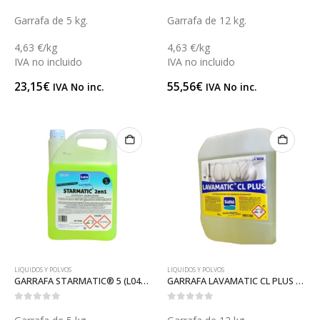
0
out of 5
0
out of 5
Garrafa de 5 kg.
Garrafa de 12 kg.
4,63 €/kg
4,63 €/kg
IVA no incluido
IVA no incluido
23,15
€
55,56
€
IVA No inc.
IVA No inc.
LIQUIDOS Y POLVOS
LIQUIDOS Y POLVOS
GARRAFA STARMATIC® 5 (L041S)
GARRAFA LAVAMATIC CL PLUS 12 (L132)
0
out of 5
0
out of 5