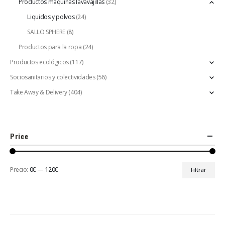
Productos máquinas lavavajillas
(32)
Liquidos y polvos
(24)
SALLO SPHERE
(8)
Productos para la ropa
(24)
Productos ecológicos
(117)
Sociosanitarios y colectividades
(56)
Take Away & Delivery
(404)
Price
Precio:
0€
—
120€
Filtrar