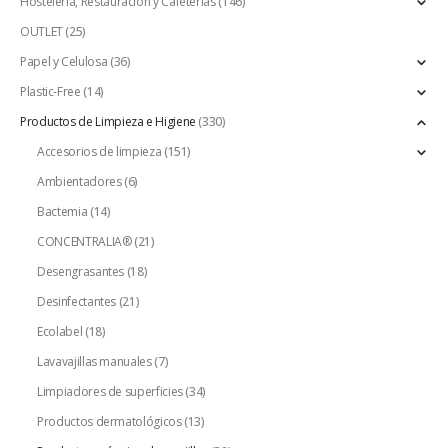
Hostelería, Restauración y Cafeterías
(146)
OUTLET
(25)
Papel y Celulosa
(36)
Plastic-Free
(14)
Productos de Limpieza e Higiene
(330)
Accesorios de limpieza
(151)
Ambientadores
(6)
Bactemia
(14)
CONCENTRALIA®
(21)
Desengrasantes
(18)
Desinfectantes
(21)
Ecolabel
(18)
Lavavajillas manuales
(7)
Limpiadores de superficies
(34)
Productos dermatológicos
(13)