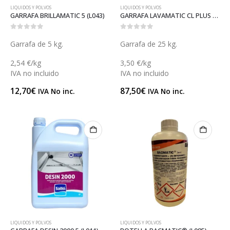
LIQUIDOS Y POLVOS
LIQUIDOS Y POLVOS
GARRAFA BRILLAMATIC 5 (L043)
GARRAFA LAVAMATIC CL PLUS 25 (L137)
0
out of 5
0
out of 5
Garrafa de 5 kg.
Garrafa de 25 kg.
2,54 €/kg
3,50 €/kg
IVA no incluido
IVA no incluido
12,70
€
87,50
€
IVA No inc.
IVA No inc.
LIQUIDOS Y POLVOS
LIQUIDOS Y POLVOS