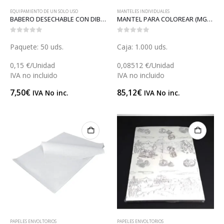
EQUIPAMIENTO DE UN SOLO USO
MANTELES INDIVIDUALES
BABERO DESECHABLE CON DIBUJO (C112C)
MANTEL PARA COLOREAR (MGP21051)
0
out of 5
0
out of 5
Paquete: 50 uds.
Caja: 1.000 uds.
0,15 €/Unidad
0,08512 €/Unidad
IVA no incluido
IVA no incluido
7,50
€
85,12
€
IVA No inc.
IVA No inc.
PAPELES ENVOLTORIOS
PAPELES ENVOLTORIOS