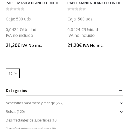
PAPEL MANILA BLANCO CON DIBUJO CORTADO (P072D)
PAPEL MANILA BLANCO CON DIBUJO (P071D)
0
out of 5
0
out of 5
Caja: 500 uds.
Caja: 500 uds.
0,0424 €/Unidad
0,0424 €/Unidad
IVA no incluido
IVA no incluido
21,20
€
21,20
€
IVA No inc.
IVA No inc.
Categories
Accesorios para mesa y menaje
(222)
Bolsas
(120)
Desinfectantes de superficies
(10)
Desinfectantes para piel sana
(8)