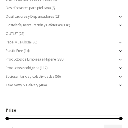
Desinfectantes para piel sana
(8)
Dosificadores y Dispensadores
(21)
Hostelería, Restauración y Cafeterías
(146)
OUTLET
(25)
Papel y Celulosa
(36)
Plastic-Free
(14)
Productos de Limpieza e Higiene
(330)
Productos ecológicos
(117)
Sociosanitarios y colectividades
(56)
Take Away & Delivery
(404)
Price