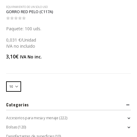
EQUIPAMIENTO DE UN SOLO USO
GORRO RED PELO (C117A)
0
out of 5
Paquete: 100 uds.
0,031 €/Unidad
IVA no incluido
3,10
€
IVA No inc.
Categories
Accesorios para mesa y menaje
(222)
Bolsas
(120)
Desinfectantes de superficies
(10)