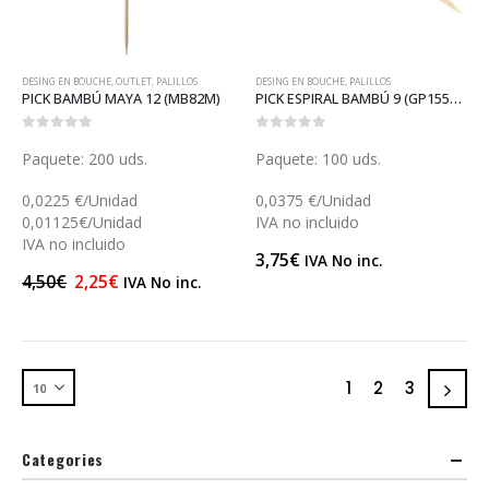
DESING EN BOUCHE
,
OUTLET
,
PALILLOS
DESING EN BOUCHE
,
PALILLOS
PICK BAMBÚ MAYA 12 (MB82M)
PICK ESPIRAL BAMBÚ 9 (GP15584)
0
out of 5
0
out of 5
Paquete: 200 uds.
Paquete: 100 uds.
0,0225 €/Unidad
0,0375 €/Unidad
0,01125€/Unidad
IVA no incluido
IVA no incluido
3,75
€
IVA No inc.
4,50
€
2,25
€
IVA No inc.
1
2
3
Categories