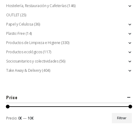
Hostelería, Restauración y Cafeterías
(146)
OUTLET
(25)
Papel y Celulosa
(36)
Plastic-Free
(14)
Productos de Limpieza e Higiene
(330)
Productos ecológicos
(117)
Sociosanitarios y colectividades
(56)
Take Away & Delivery
(404)
Price
Precio:
0€
—
10€
Filtrar