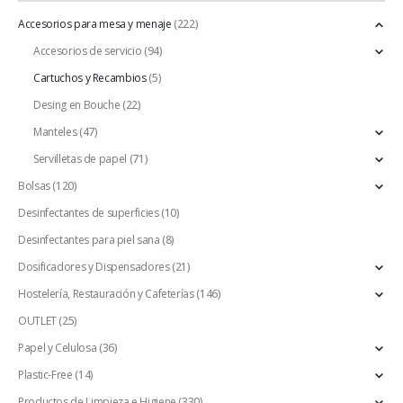
Accesorios para mesa y menaje
(222)
Accesorios de servicio
(94)
Cartuchos y Recambios
(5)
Desing en Bouche
(22)
Manteles
(47)
Servilletas de papel
(71)
Bolsas
(120)
Desinfectantes de superficies
(10)
Desinfectantes para piel sana
(8)
Dosificadores y Dispensadores
(21)
Hostelería, Restauración y Cafeterías
(146)
OUTLET
(25)
Papel y Celulosa
(36)
Plastic-Free
(14)
Productos de Limpieza e Higiene
(330)