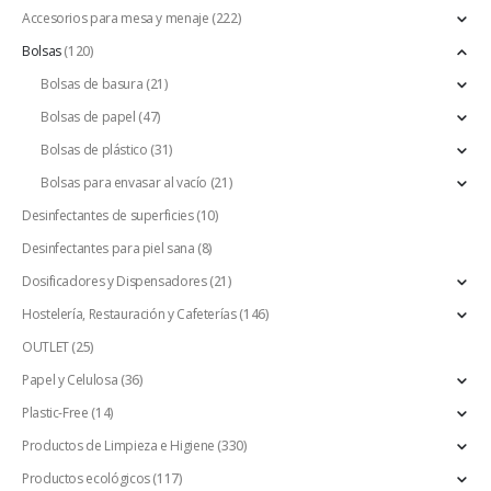
Accesorios para mesa y menaje
(222)
Bolsas
(120)
Bolsas de basura
(21)
Bolsas de papel
(47)
Bolsas de plástico
(31)
Bolsas para envasar al vacío
(21)
Desinfectantes de superficies
(10)
Desinfectantes para piel sana
(8)
Dosificadores y Dispensadores
(21)
Hostelería, Restauración y Cafeterías
(146)
OUTLET
(25)
Papel y Celulosa
(36)
Plastic-Free
(14)
Productos de Limpieza e Higiene
(330)
Productos ecológicos
(117)