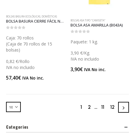
BOLSAS BASURA ECOLÓGICAS
,
DOMÉSTICAS
BOLSAS ASA TIPO "CAMISETA"
BOLSA BASURA CIERRE FÁCIL NEGRA (B004)
BOLSA ASA AMARILLA (B043A)
0
out of 5
0
out of 5
Caja: 70 rollos
Paquete: 1 kg.
(Caja de 70 rollos de 15
bolsas)
3,90 €/Kg.
IVA no incluido
0,82 €/Rollo
IVA no incluido
3,90
€
IVA No inc.
57,40
€
IVA No inc.
1
2
…
11
12
Categories