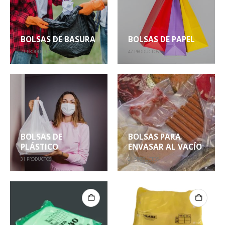
BOLSAS DE BASURA
BOLSAS DE PAPEL
21
PRODUCTOS
47
PRODUCTOS
BOLSAS DE
BOLSAS PARA
PLÁSTICO
ENVASAR AL VACÍO
31
PRODUCTOS
21
PRODUCTOS