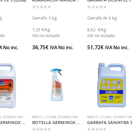
0
out of 5
0
out of 5
g.
Garrafa: 5 kg.
Garrafa de 6 kg.
7,35 €/kg
8,62 €/kg
ido
IVA no incluido
IVA no incluido
36,75
€
51,72
€
A No inc.
IVA No inc.
IVA No inc.
A
,
DESINFECTANTES
,
DESINFECTANTES DE SUPERFICIES
BAÑOS
,
COCINA
,
DESINFECTANTES
,
LIMPIEZA Y DESINFECCIÓN DE ZO
,
DESINFECTANTES DE SUPERFICI
BAÑOS
,
COCINA
,
DESINFECTANTES DE SUPERFICI
GARRAFA GERMINOX RE CLASSIC (L122)
BOTELLA GERMINOX RE CLASSIC (L123)