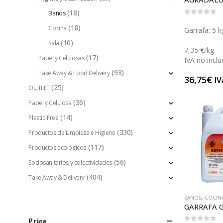
(18)
Baños
0
out of 5
(18)
Cocina
Garrafa: 5 k
(10)
Sala
7,35 €/kg
(17)
Papel y Celulosas
IVA no inclu
(93)
Take Away & Food Delivery
36,75
€
IV
(25)
OUTLET
(36)
Papel y Celulosa
(14)
Plastic-Free
(330)
Productos de Limpieza e Higiene
(117)
Productos ecológicos
(56)
Sociosanitarios y colectividades
(404)
Take Away & Delivery
BAÑOS
,
COCIN
Price