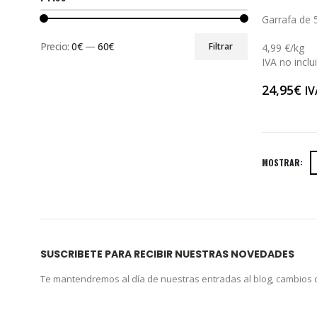
0
out of 5
Garrafa de 5
Precio:
0€
—
60€
Filtrar
4,99 €/kg
IVA no inclu
24,95
€
IV
MOSTRAR:
SUSCRIBETE PARA RECIBIR NUESTRAS NOVEDADES
Te mantendremos al día de nuestras entradas al blog, cambios