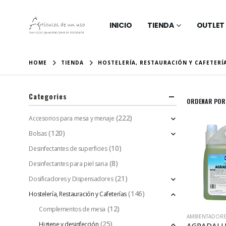
INICIO
TIENDA
OUTLET
HOME
TIENDA
HOSTELERÍA, RESTAURACIÓN Y CAFETERÍ
Categories
ORDENAR POR
(222)
Accesorios para mesa y menaje
(120)
Bolsas
(10)
Desinfectantes de superficies
(8)
Desinfectantes para piel sana
(21)
Dosificadores y Dispensadores
(146)
Hostelería, Restauración y Cafeterías
(12)
Complementos de mesa
AMBIENTADOR
(25)
Higiene y desinfección
AGRADALUX