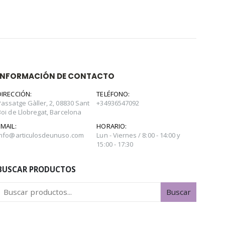
INFORMACIÓN DE CONTACTO
DIRECCIÓN:
TELÉFONO:
Passatge Gàller, 2, 08830 Sant
+34936547092
Boi de Llobregat, Barcelona
EMAIL:
HORARIO:
info@articulosdeunuso.com
Lun - Viernes / 8:00 - 14:00 y
15:00 - 17:30
BUSCAR PRODUCTOS
Buscar