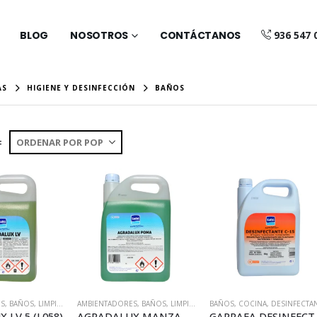
BLOG
NOSOTROS
CONTÁCTANOS
936 547 
AS
HIGIENE Y DESINFECCIÓN
BAÑOS
:
ES
,
BAÑOS
,
LIMPIEZA Y DESINFECCIÓN DE ZONAS
AMBIENTADORES
,
BAÑOS
,
LIMPIEZA Y DESINFECCIÓN DE ZONAS
BAÑOS
,
COCINA
,
DESINFECTANTE
 LV 5 (L058)
AGRADALUX MANZANA 5 (L057)
GARRAFA