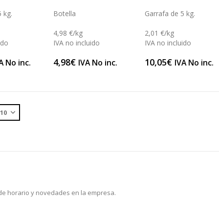
0
out of 5
0
out of 5
 kg.
Botella
Garrafa de 5 kg.
4,98 €/kg
2,01 €/kg
ido
IVA no incluido
IVA no incluido
4,98
€
10,05
€
A No inc.
IVA No inc.
IVA No inc.
 de horario y novedades en la empresa.