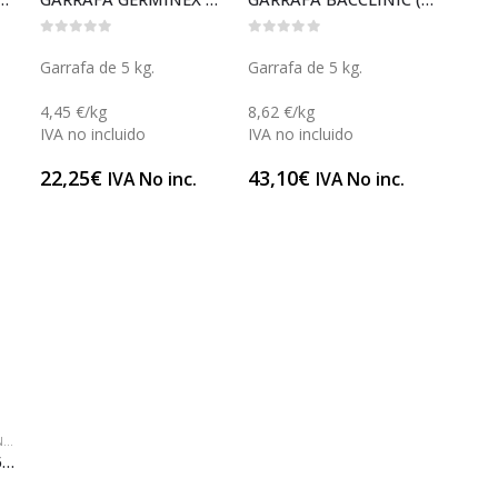
0
out of 5
0
out of 5
Garrafa de 5 kg.
Garrafa de 5 kg.
4,45 €/kg
8,62 €/kg
IVA no incluido
IVA no incluido
22,25
€
43,10
€
IVA No inc.
IVA No inc.
NAS
ES
ES
,
LIMPIEZA Y DESINFECCIÓN DE ZONAS
,
SALA
,
LIMPIADORES DE SUPERFICIES
,
SALA
,
PRODUCTOS PARA LA ROPA
,
SALA
GARRAFA SANIKYRA 5 (L079S)