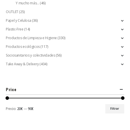
Y mucho más...
(46)
OUTLET
(25)
Papel y Celulosa
(36)
Plastic-Free
(14)
Productos de Limpieza e Higiene
(330)
Productos ecológicos
(117)
Sociosanitarios y colectividades
(56)
Take Away & Delivery
(404)
Price
Precio:
20€
—
90€
Filtrar