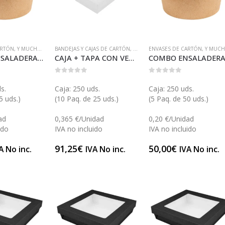
ARTÓN
,
Y MUCHO MÁS...
BANDEJAS Y CAJAS DE CARTÓN
,
ENVASES DE CARTÓN
ENVASES DE CARTÓN
,
Y MUCHO MÁS.
,
Y MUCHO MÁS..
COMBO ENSALADERA REDONDA KRAFT 1000 (E131COMB)
CAJA + TAPA CON VENTANA BLANCA 12 (GP25595)
0
out of 5
0
out of 5
s.
Caja: 250 uds.
Caja: 250 uds.
5 uds.)
(10 Paq. de 25 uds.)
(5 Paq. de 50 uds.)
ad
0,365 €/Unidad
0,20 €/Unidad
ido
IVA no incluido
IVA no incluido
91,25
€
50,00
€
A No inc.
IVA No inc.
IVA No inc.