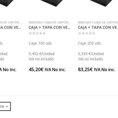
JAS DE CARTÓN
,
ENVASES DE CARTÓN
BANDEJAS Y CAJAS DE CARTÓN
,
Y MUCHO MÁS...
,
ENVASES DE CARTÓN
BANDEJAS Y CAJAS DE CARTÓN
,
Y MUCHO MÁS.
CAJA + TAPA CON VENTANA NEGRA 10 (GP25775)
CAJA + TAPA CON VENTANA NEGRA 21 (GP25602)
CAJA + TAPA CON V
0
out of 5
0
out of 5
s.
Caja: 100 uds.
Caja: 250 uds.
idad
0,452 €/Unidad
0,333 €/Unidad
ido
IVA no incluido
IVA no incluido
45,20
€
83,25
€
A No inc.
IVA No inc.
IVA No inc.