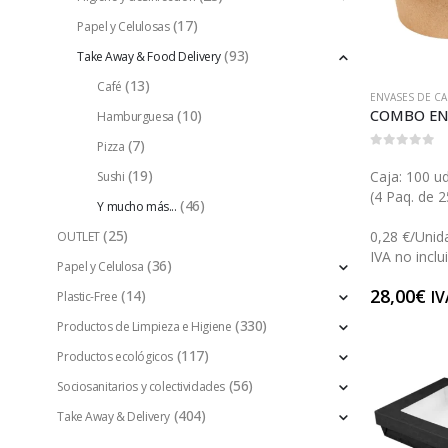
(17)
Papel y Celulosas
(93)
Take Away & Food Delivery
(13)
Café
ENVASES DE C
(10)
Hamburguesa
(7)
Pizza
0
out of 5
(19)
Caja: 100 ud
Sushi
(4 Paq. de 2
(46)
Y mucho más...
(25)
0,28 €/Unid
OUTLET
IVA no inclu
(36)
Papel y Celulosa
28,00
€
IV
(14)
Plastic-Free
(330)
Productos de Limpieza e Higiene
(117)
Productos ecológicos
(56)
Sociosanitarios y colectividades
(404)
Take Away & Delivery