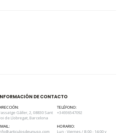
INFORMACIÓN DE CONTACTO
DIRECCIÓN:
TELÉFONO:
Passatge Gàller, 2, 08830 Sant
+34936547092
Boi de Llobregat, Barcelona
EMAIL:
HORARIO:
info@articulosdeunuso.com
Lun - Viernes / 8:00 - 14:00 y