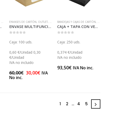
..
,
ENVASES DE CARTÓN
ENVASES DE CARTÓN
,
Y MUCHO MÁS...
,
OUTLET
,
Y MUCHO MÁS...
BANDEJAS Y CAJAS DE CARTÓN
,
ENVASES DE 
ENTANA NEGRA 12 (GP25599)
ENVASE MULTIFUNCIÓN KRAFT 2 VENTANAS (210BOXS501)
CAJA + TAPA CON VENTANA NEGRA 14 (GP25600)
0
out of 5
0
out of 5
Caja: 100 uds.
Caja: 250 uds.
0,60 €/Unidad 0,30
0,374 €/Unidad
€/Unidad
IVA no incluido
IVA no incluido
93,50
€
IVA No inc.
60,00
€
30,00
€
IVA
No inc.
1
2
…
4
5