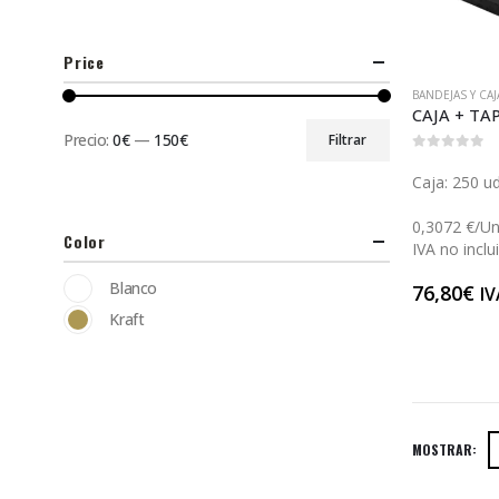
Price
BANDEJAS Y CA
Precio:
0€
—
150€
Filtrar
0
out of 5
Caja: 250 ud
0,3072 €/Un
Color
IVA no inclu
Blanco
76,80
€
IV
Kraft
MOSTRAR: