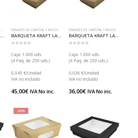
..
.
ENVASES DE CARTÓN
,
Y MUCHO MÁS...
ENVASES DE CARTÓN
,
Y MUCHO MÁS...
COMBO ENSALADERA REDONDA KRAFT 750 (E132COMB)
BARQUETA KRAFT LAMINADA 50 (E5085)
BARQUETA KRAFT LAMINADA 45 (E4575)
0
out of 5
0
out of 5
Caja: 1.000 uds.
Caja: 1.000 uds.
(4 Paq. de 250 uds.)
(4 Paq. de 250 uds.)
0,045 €/Unidad
0,036 €/Unidad
IVA no incluido
IVA no incluido
45,00
€
36,00
€
IVA No inc.
IVA No inc.
-50%