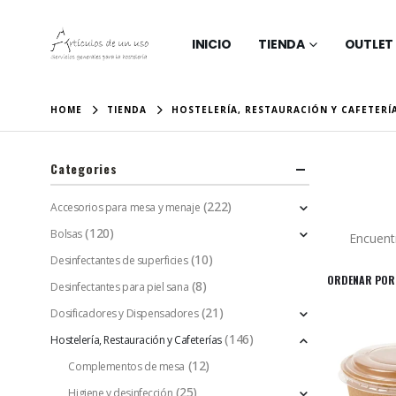
INICIO
TIENDA
OUTLET
HOME
TIENDA
HOSTELERÍA, RESTAURACIÓN Y CAFETERÍ
Categories
(222)
Accesorios para mesa y menaje
(120)
Bolsas
Encuent
(10)
Desinfectantes de superficies
ORDENAR POR
(8)
Desinfectantes para piel sana
(21)
Dosificadores y Dispensadores
(146)
Hostelería, Restauración y Cafeterías
(12)
Complementos de mesa
(25)
Higiene y desinfección