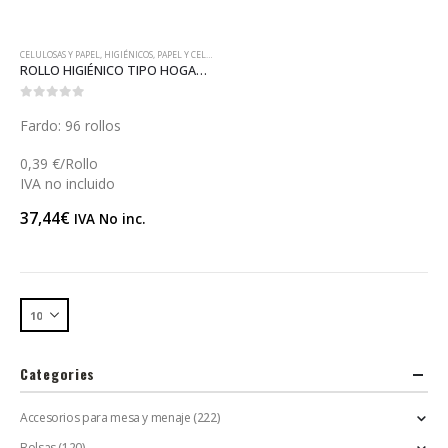
CELULOSAS Y PAPEL
,
HIGIÉNICOS
,
PAPEL Y CELULOSAS
ROLLO HIGIÉNICO TIPO HOGAR MAXI (R003)
0
out of 5
Fardo: 96 rollos
0,39 €/Rollo
IVA no incluido
37,44
€
IVA No inc.
Categories
Accesorios para mesa y menaje
(222)
Bolsas
(120)