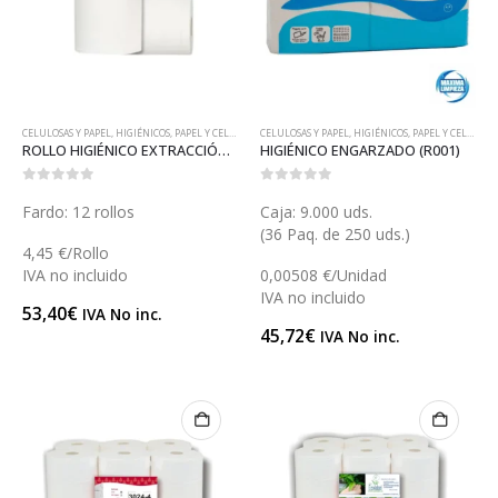
CELULOSAS Y PAPEL
,
HIGIÉNICOS
,
PAPEL Y CELULOSAS
CELULOSAS Y PAPEL
,
HIGIÉNICOS
,
PAPEL Y CELULOSAS
ROLLO HIGIÉNICO EXTRACCIÓN INTERIOR (R002J)
HIGIÉNICO ENGARZADO (R001)
0
out of 5
0
out of 5
Fardo: 12 rollos
Caja: 9.000 uds.
(36 Paq. de 250 uds.)
4,45 €/Rollo
IVA no incluido
0,00508 €/Unidad
IVA no incluido
53,40
€
IVA No inc.
45,72
€
IVA No inc.