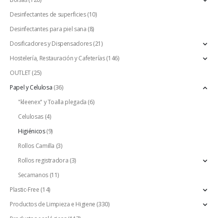
Desinfectantes de superficies
(10)
Desinfectantes para piel sana
(8)
Dosificadores y Dispensadores
(21)
Hostelería, Restauración y Cafeterías
(146)
OUTLET
(25)
Papel y Celulosa
(36)
"kleenex" y Toalla plegada
(6)
Celulosas
(4)
Higiénicos
(9)
Rollos Camilla
(3)
Rollos registradora
(3)
Secamanos
(11)
Plastic-Free
(14)
Productos de Limpieza e Higiene
(330)