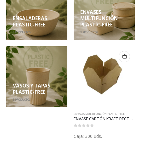
ENVASES
ENSALADERAS
MULTIFUNCIÓN
PLASTIC-FREE
PLASTIC-FREE
3
PRODUCTOS
3
PRODUCTOS
VASOS Y TAPAS
PLASTIC-FREE
8
PRODUCTOS
ENVASES MULTIFUNCIÓN PLASTIC-FREE
ENVASE CARTÓN KRAFT RECTANGULAR PEQUEÑO (X196)
0
out of 5
Caja: 300 uds.