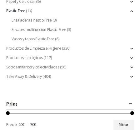
Papel y Celulosa
(36)
Plastic-Free
(14)
Ensaladeras Plastic-Free
(3)
Envases multifunción Plastic-Free
(3)
Vasos y tapas Plastic-Free
(8)
Productos de Limpieza e Higiene
(330)
Productos ecológicos
(117)
Sociosanitarios y colectividades
(56)
Take Away & Delivery
(404)
Price
Precio:
20€
—
70€
Filtrar