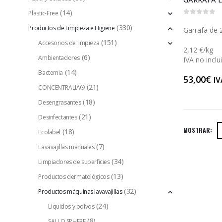
(14)
Plastic-Free
0
out of 5
(330)
Productos de Limpieza e Higiene
Garrafa de 
(151)
Accesorios de limpieza
2,12 €/kg
(6)
Ambientadores
IVA no inclu
(14)
Bactemia
53,00
€
IV
(21)
CONCENTRALIA®
(18)
Desengrasantes
(21)
Desinfectantes
MOSTRAR:
(18)
Ecolabel
(7)
Lavavajillas manuales
(34)
Limpiadores de superficies
(13)
Productos dermatológicos
(32)
Productos máquinas lavavajillas
(24)
Liquidos y polvos
(8)
SALLO SPHERE