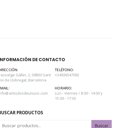
INFORMACIÓN DE CONTACTO
DIRECCIÓN:
TELÉFONO:
Passatge Gàller, 2, 08830 Sant
+34936547092
Boi de Llobregat, Barcelona
EMAIL:
HORARIO:
info@articulosdeunuso.com
Lun - Viernes / 8:00 - 14:00 y
15:00 - 17:30
BUSCAR PRODUCTOS
Buscar