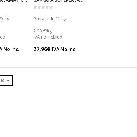
0
out of 5
25 kg.
Garrafa de 12 kg.
2,33 €/kg
ido
IVA no incluido
27,96
€
A No inc.
IVA No inc.