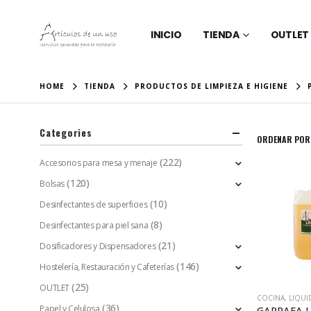
INICIO
TIENDA
OUTLET
HOME
TIENDA
PRODUCTOS DE LIMPIEZA E HIGIENE
Categories
ORDENAR POR
(222)
Accesorios para mesa y menaje
(120)
Bolsas
(10)
Desinfectantes de superficies
(8)
Desinfectantes para piel sana
(21)
Dosificadores y Dispensadores
(146)
Hostelería, Restauración y Cafeterías
(25)
OUTLET
COCINA
,
LIQUI
(36)
Papel y Celulosa