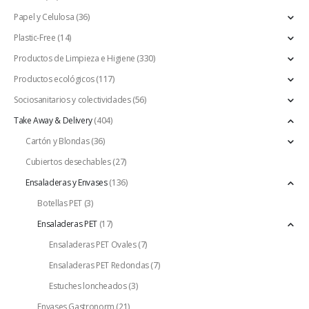
Papel y Celulosa
(36)
Plastic-Free
(14)
Productos de Limpieza e Higiene
(330)
Productos ecológicos
(117)
Sociosanitarios y colectividades
(56)
Take Away & Delivery
(404)
Cartón y Blondas
(36)
Cubiertos desechables
(27)
Ensaladeras y Envases
(136)
Botellas PET
(3)
Ensaladeras PET
(17)
Ensaladeras PET Ovales
(7)
Ensaladeras PET Redondas
(7)
Estuches loncheados
(3)
Envases Gastronorm
(21)