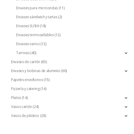
Envases para microondas
(11)
Envases sándwich y tartas
(2)
Envases SUSHI
(18)
Envases termosellables
(12)
Envases varios
(12)
Tarrinas
(40)
Envases de cartón
(65)
Envases y bobinas de aluminio
(60)
Papeles envoltorios
(15)
Pizzería y catering
(14)
Platos
(14)
Vasos cartón
(24)
Vasos de plástico
(28)