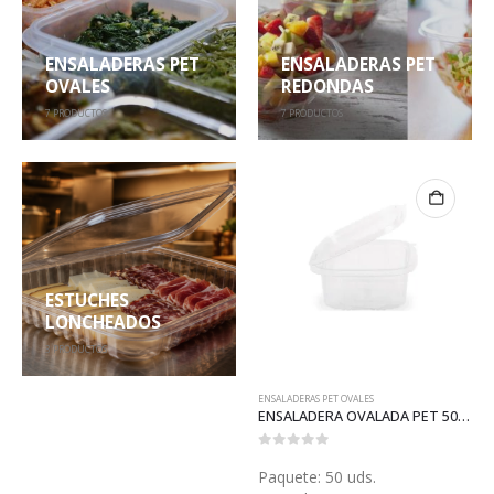
ENSALADERAS PET
ENSALADERAS PET
OVALES
REDONDAS
7
PRODUCTOS
7
PRODUCTOS
ESTUCHES
LONCHEADOS
3
PRODUCTOS
ENSALADERAS PET OVALES
ENSALADERA OVALADA PET 500 (ET03)
0
out of 5
Paquete: 50 uds.