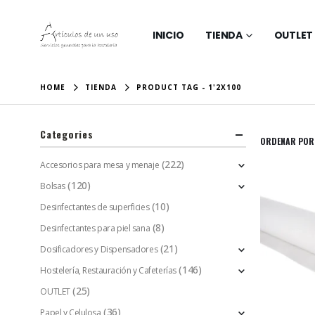
INICIO
TIENDA
OUTLET
HOME
TIENDA
PRODUCT TAG -
1'2X100
Categories
ORDENAR POR
(222)
Accesorios para mesa y menaje
(120)
Bolsas
(10)
Desinfectantes de superficies
(8)
Desinfectantes para piel sana
(21)
Dosificadores y Dispensadores
(146)
Hostelería, Restauración y Cafeterías
(25)
OUTLET
(36)
Papel y Celulosa