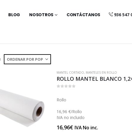
BLOG
NOSOTROS
CONTÁCTANOS
936 547 
:
MANTEL CORTADO
,
MANTELES EN ROLLO
ROLLO MANTEL BLANCO 1,2×
0
out of 5
Rollo
16,96 €/Rollo
IVA no incluido
16,96
€
IVA No inc.