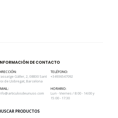
INFORMACIÓN DE CONTACTO
DIRECCIÓN:
TELÉFONO:
Passatge Gàller, 2, 08830 Sant
+34936547092
Boi de Llobregat, Barcelona
EMAIL:
HORARIO:
info@articulosdeunuso.com
Lun - Viernes / 8:00 - 14:00 y
15:00 - 17:30
BUSCAR PRODUCTOS