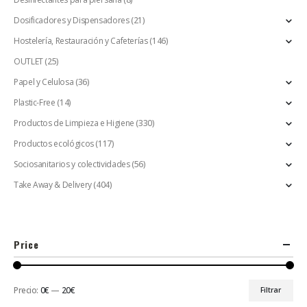
Dosificadores y Dispensadores
(21)
Hostelería, Restauración y Cafeterías
(146)
OUTLET
(25)
Papel y Celulosa
(36)
Plastic-Free
(14)
Productos de Limpieza e Higiene
(330)
Productos ecológicos
(117)
Sociosanitarios y colectividades
(56)
Take Away & Delivery
(404)
Price
Precio:
0€
—
20€
Filtrar