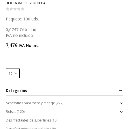
BOLSA VACÍO 20 (B095)
0
out of 5
Paquete: 100 uds.
0,0747 €/Unidad
IVA no incluido
7,47
€
IVA No inc.
Categories
Accesorios para mesa y menaje
(222)
Bolsas
(120)
Desinfectantes de superficies
(10)
Desinfectantes para piel sana
(8)