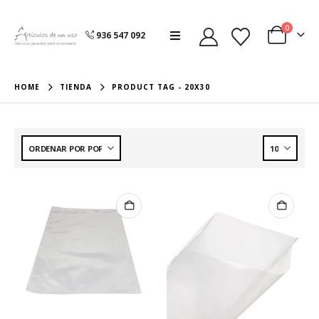
0
936 547 092
HOME
TIENDA
PRODUCT TAG -
20X30