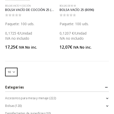
BOLSAS VACÍO Y COCCIÓN
BOLSAS DE 90 Μ
BOLSA VACÍO DE COCCIÓN 25 (B103)
BOLSA VACÍO 25 (B096)
0
out of 5
0
out of 5
Paquete: 100 uds.
Paquete: 100 uds.
0,1725 €/Unidad
0,1207 €/Unidad
IVA no incluido
IVA no incluido
17,25
€
12,07
€
IVA No inc.
IVA No inc.
Categories
Accesorios para mesa y menaje
(222)
Bolsas
(120)
Desinfectantes de superficies
(10)