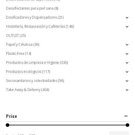
Desinfectantes para piel sana
(8)
Dosificadores y Dispensadores
(21)
Hostelería, Restauración y Cafeterías
(146)
OUTLET
(25)
Papel y Celulosa
(36)
Plastic-Free
(14)
Productos de Limpieza e Higiene
(330)
Productos ecológicos
(117)
Sociosanitarios y colectividades
(56)
Take Away & Delivery
(404)
Price