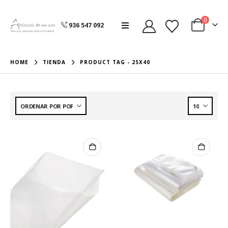
0
936 547 092
HOME
TIENDA
PRODUCT TAG -
25X40