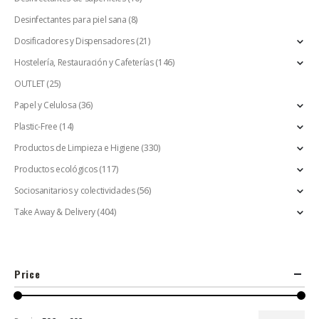
Desinfectantes para piel sana
(8)
Dosificadores y Dispensadores
(21)
Hostelería, Restauración y Cafeterías
(146)
OUTLET
(25)
Papel y Celulosa
(36)
Plastic-Free
(14)
Productos de Limpieza e Higiene
(330)
Productos ecológicos
(117)
Sociosanitarios y colectividades
(56)
Take Away & Delivery
(404)
Price