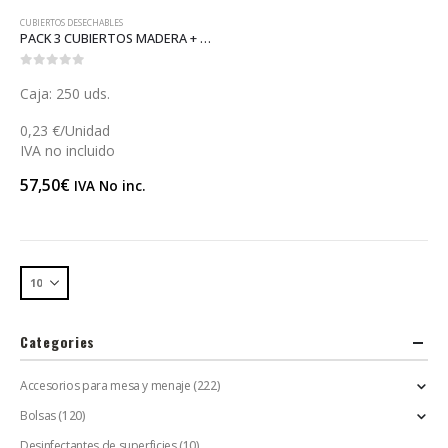
CUBIERTOS DESECHABLES
PACK 3 CUBIERTOS MADERA + SERVILLETA (V064M)
0
out of 5
Caja: 250 uds.
0,23 €/Unidad
IVA no incluido
57,50
€
IVA No inc.
Categories
Accesorios para mesa y menaje
(222)
Bolsas
(120)
Desinfectantes de superficies
(10)