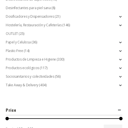
Desinfectantes para piel sana
(8)
Dosificadores y Dispensadores
(21)
Hostelería, Restauración y Cafeterías
(146)
OUTLET
(25)
Papel y Celulosa
(36)
Plastic-Free
(14)
Productos de Limpieza e Higiene
(330)
Productos ecológicos
(117)
Sociosanitarios y colectividades
(56)
Take Away & Delivery
(404)
Price