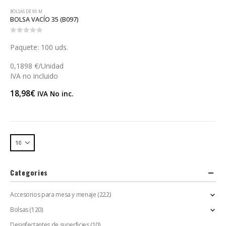
BOLSAS DE 90 Μ
BOLSA VACÍO 35 (B097)
0
out of 5
Paquete: 100 uds.
0,1898 €/Unidad
IVA no incluido
18,98
€
IVA No inc.
Categories
Accesorios para mesa y menaje
(222)
Bolsas
(120)
Desinfectantes de superficies
(10)