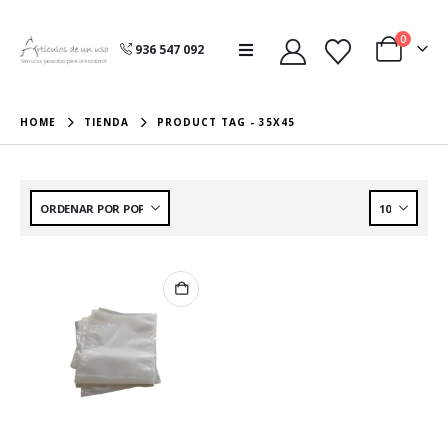
0
936 547 092
HOME
TIENDA
PRODUCT TAG -
35X45