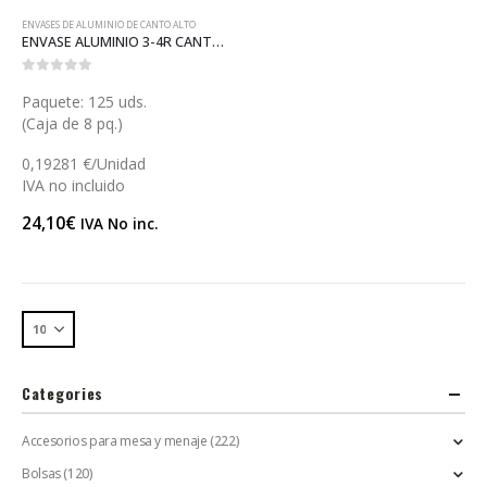
ENVASES DE ALUMINIO DE CANTO ALTO
ENVASE ALUMINIO 3-4R CANTO ALTO (A043)
0
out of 5
Paquete: 125 uds.
(Caja de 8 pq.)
0,19281 €/Unidad
IVA no incluido
24,10
€
IVA No inc.
Categories
Accesorios para mesa y menaje
(222)
Bolsas
(120)