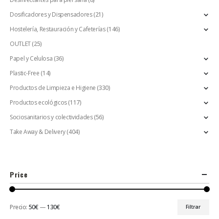
Dosificadores y Dispensadores
(21)
Hostelería, Restauración y Cafeterías
(146)
OUTLET
(25)
Papel y Celulosa
(36)
Plastic-Free
(14)
Productos de Limpieza e Higiene
(330)
Productos ecológicos
(117)
Sociosanitarios y colectividades
(56)
Take Away & Delivery
(404)
Price
Precio:
50€
—
130€
Filtrar