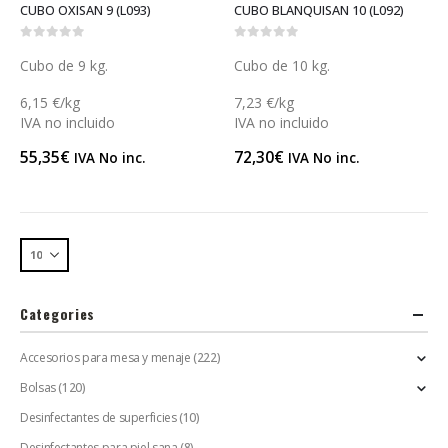
CUBO OXISAN 9 (L093)
CUBO BLANQUISAN 10 (L092)
0
out of 5
0
out of 5
Cubo de 9 kg.
Cubo de 10 kg.
6,15 €/kg
7,23 €/kg
IVA no incluido
IVA no incluido
55,35
€
72,30
€
IVA No inc.
IVA No inc.
Categories
Accesorios para mesa y menaje
(222)
Bolsas
(120)
Desinfectantes de superficies
(10)
Desinfectantes para piel sana
(8)