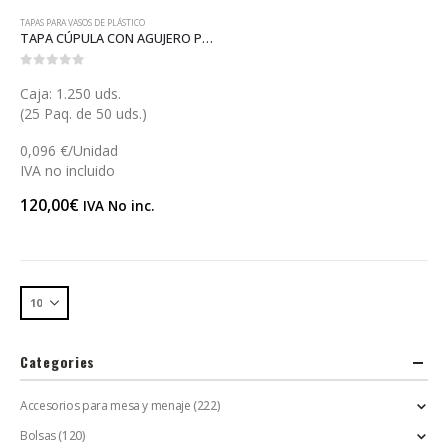
TAPAS PARA VASOS DE PLÁSTICO
TAPA CÚPULA CON AGUJERO PARA VASO PET (V029CP)
0
out of 5
Caja: 1.250 uds.
(25 Paq. de 50 uds.)
0,096 €/Unidad
IVA no incluido
120,00
€
IVA No inc.
Categories
Accesorios para mesa y menaje
(222)
Bolsas
(120)