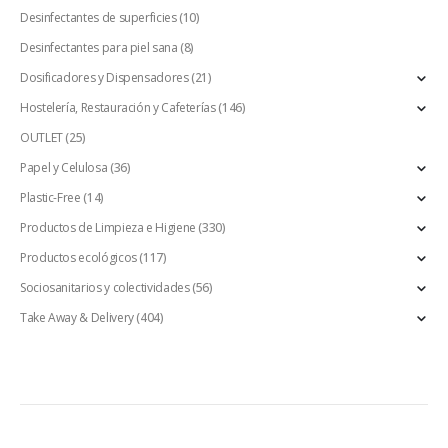
Desinfectantes de superficies
(10)
Desinfectantes para piel sana
(8)
Dosificadores y Dispensadores
(21)
Hostelería, Restauración y Cafeterías
(146)
OUTLET
(25)
Papel y Celulosa
(36)
Plastic-Free
(14)
Productos de Limpieza e Higiene
(330)
Productos ecológicos
(117)
Sociosanitarios y colectividades
(56)
Take Away & Delivery
(404)