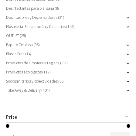
Desinfectantes para piel sana
(8)
Dosificadores y Dispensadores
(21)
Hostelería, Restauración y Cafeterías
(146)
OUTLET
(25)
Papel y Celulosa
(36)
Plastic-Free
(14)
Productos de Limpieza e Higiene
(330)
Productos ecológicos
(117)
Sociosanitarios y colectividades
(56)
Take Away & Delivery
(404)
Price