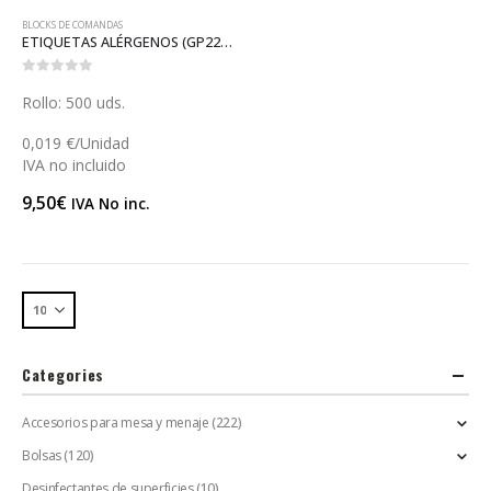
BLOCKS DE COMANDAS
ETIQUETAS ALÉRGENOS (GP22416)
0
out of 5
Rollo: 500 uds.
0,019 €/Unidad
IVA no incluido
9,50
€
IVA No inc.
Categories
Accesorios para mesa y menaje
(222)
Bolsas
(120)
Desinfectantes de superficies
(10)