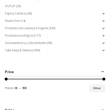
OUTLET
(25)
Papel y Celulosa
(36)
Plastic-Free
(14)
Productos de Limpieza e Higiene
(330)
Productos ecológicos
(117)
Sociosanitarios y colectividades
(56)
Take Away & Delivery
(404)
Price
Precio:
0€
—
90€
Filtrar
Color