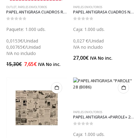
OUTLET
,
PAPELES ENVOLTORIOS
PAPELES ENVOLTORIOS
PAPEL ANTIGRASA CUADROS ROJOS 20 (GP23324)
PAPEL ANTIGRASA CUADROS NEGROS 28 (GP16910)
0
out of 5
0
out of 5
Paquete: 1.000 uds.
Caja: 1.000 uds.
0,0153€/Unidad
0,027 €/Unidad
0,00765€/Unidad
IVA no incluido
IVA no incluido
27,00
€
IVA No inc.
15,30
€
7,65
€
IVA No inc.
PAPELES ENVOLTORIOS
PAPEL ANTIGRASA «PAROLE» 28 (B086)
0
out of 5
Caja: 1.000 uds.