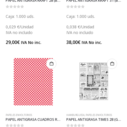
PAPEL ANTIGRASA KRAFT 28 (B079KC)
PAPEL ANTIGRASA KRAFT 31 (B079K)
0
out of 5
0
out of 5
Caja: 1.000 uds.
Caja: 1.000 uds.
0,029 €/Unidad
0,038 €/Unidad
IVA no incluido
IVA no incluido
29,00
€
38,00
€
IVA No inc.
IVA No inc.
PAPELES ENVOLTORIOS
HAMBURGUESA
,
PAPELES ENVOLTORIOS
PAPEL ANTIGRASA CUADROS ROJOS 28 (GP16908)
PAPEL ANTIGRASA TIMES 28 (GP16912)