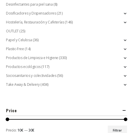
Desinfectantes para piel sana
(8)
Dosificadores y Dispensadores
(21)
Hostelería, Restauración y Cafeterías
(146)
OUTLET
(25)
Papel y Celulosa
(36)
Plastic-Free
(14)
Productos de Limpieza e Higiene
(330)
Productos ecológicos
(117)
Sociosanitarios y colectividades
(56)
Take Away & Delivery
(404)
Price
Precio:
10€
—
30€
Filtrar