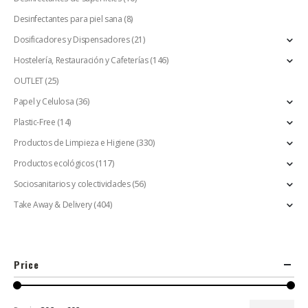
Desinfectantes para piel sana
(8)
Dosificadores y Dispensadores
(21)
Hostelería, Restauración y Cafeterías
(146)
OUTLET
(25)
Papel y Celulosa
(36)
Plastic-Free
(14)
Productos de Limpieza e Higiene
(330)
Productos ecológicos
(117)
Sociosanitarios y colectividades
(56)
Take Away & Delivery
(404)
Price