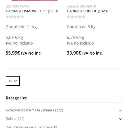
LIQUIDOS Y POLVOS
LAVAVAJILLAS MANUALES
GARRAFA OSMOWELL 11 (L139)
GARRAFA BRILLOL (L020)
0
out of 5
0
out of 5
Garrafa de 11 kg.
Garrafa de 5 kg.
5,09 €/kg
6,78 €/kg
IVA no incluido
IVA no incluido
55,99
€
33,90
€
IVA No inc.
IVA No inc.
Categories
Accesorios para mesa y menaje
(222)
Bolsas
(120)
Desinfectantes de superficies
(10)