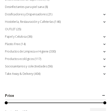
Desinfectantes para piel sana
(8)
Dosificadores y Dispensadores
(21)
Hostelería, Restauración y Cafeterías
(146)
OUTLET
(25)
Papel y Celulosa
(36)
Plastic-Free
(14)
Productos de Limpieza e Higiene
(330)
Productos ecológicos
(117)
Sociosanitarios y colectividades
(56)
Take Away & Delivery
(404)
Price