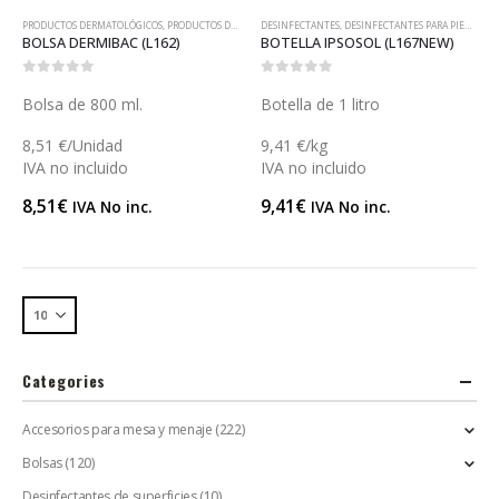
PRODUCTOS DERMATOLÓGICOS
,
PRODUCTOS DERMATOLÓGICOS
DESINFECTANTES
,
DESINFECTANTES PARA PIEL SANA
BOLSA DERMIBAC (L162)
BOTELLA IPSOSOL (L167NEW)
0
out of 5
0
out of 5
Bolsa de 800 ml.
Botella de 1 litro
8,51 €/Unidad
9,41 €/kg
IVA no incluido
IVA no incluido
8,51
€
9,41
€
IVA No inc.
IVA No inc.
Categories
Accesorios para mesa y menaje
(222)
Bolsas
(120)
Desinfectantes de superficies
(10)