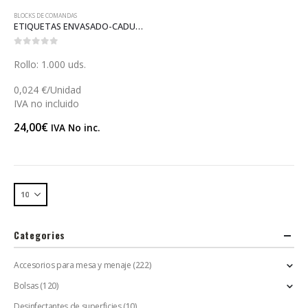
BLOCKS DE COMANDAS
ETIQUETAS ENVASADO-CADUCIDAD 5×3 (X228)
0
out of 5
Rollo: 1.000 uds.
0,024 €/Unidad
IVA no incluido
24,00
€
IVA No inc.
Categories
Accesorios para mesa y menaje
(222)
Bolsas
(120)
Desinfectantes de superficies
(10)