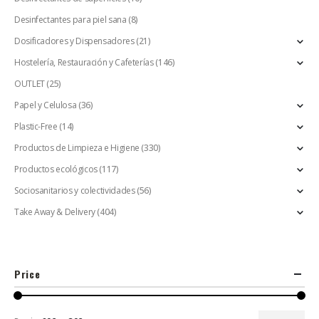
Desinfectantes para piel sana
(8)
Dosificadores y Dispensadores
(21)
Hostelería, Restauración y Cafeterías
(146)
OUTLET
(25)
Papel y Celulosa
(36)
Plastic-Free
(14)
Productos de Limpieza e Higiene
(330)
Productos ecológicos
(117)
Sociosanitarios y colectividades
(56)
Take Away & Delivery
(404)
Price