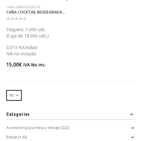
CAÑAS
,
CAÑAS ECOLÓGICAS
CAÑA COCKTAIL BIODEGRADABLE FIBRA DE MADERA 15 (X031M)
0
out of 5
Paquete: 1.000 uds.
(Caja de 18.000 uds.)
0,015 €/Unidad
IVA no incluido
15,00
€
IVA No inc.
Categories
Accesorios para mesa y menaje
(222)
Bolsas
(120)