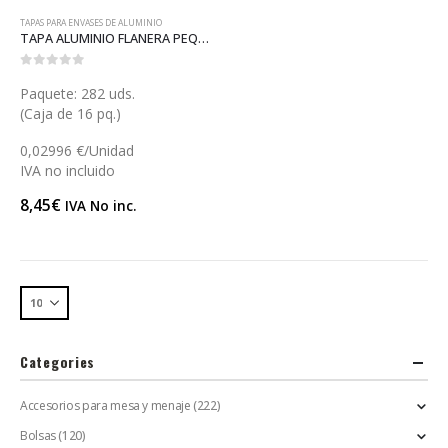
TAPAS PARA ENVASES DE ALUMINIO
TAPA ALUMINIO FLANERA PEQUEÑA (AT01)
0
out of 5
Paquete: 282 uds.
(Caja de 16 pq.)
0,02996 €/Unidad
IVA no incluido
8,45
€
IVA No inc.
Categories
Accesorios para mesa y menaje
(222)
Bolsas
(120)