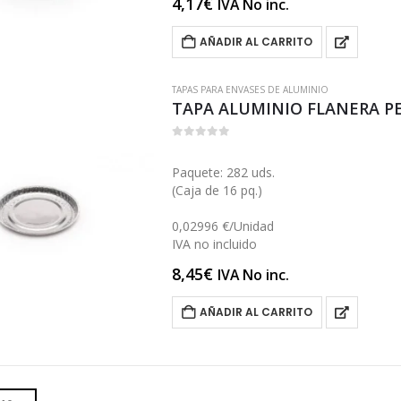
4,17
€
IVA No inc.
AÑADIR AL CARRITO
TAPAS PARA ENVASES DE ALUMINIO
TAPA ALUMINIO FLANERA P
0
out of 5
Paquete: 282 uds.
(Caja de 16 pq.)
0,02996 €/Unidad
IVA no incluido
8,45
€
IVA No inc.
AÑADIR AL CARRITO