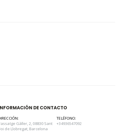
INFORMACIÓN DE CONTACTO
DIRECCIÓN:
TELÉFONO:
Passatge Gàller, 2, 08830 Sant
+34936547092
Boi de Llobregat, Barcelona