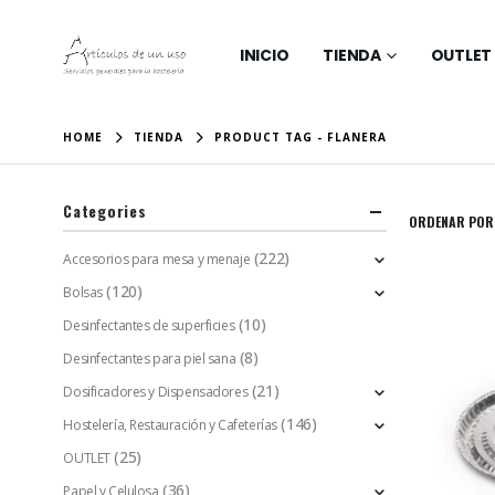
INICIO
TIENDA
OUTLET
HOME
TIENDA
PRODUCT TAG -
FLANERA
Categories
ORDENAR POR
(222)
Accesorios para mesa y menaje
(120)
Bolsas
(10)
Desinfectantes de superficies
(8)
Desinfectantes para piel sana
(21)
Dosificadores y Dispensadores
(146)
Hostelería, Restauración y Cafeterías
(25)
OUTLET
(36)
Papel y Celulosa