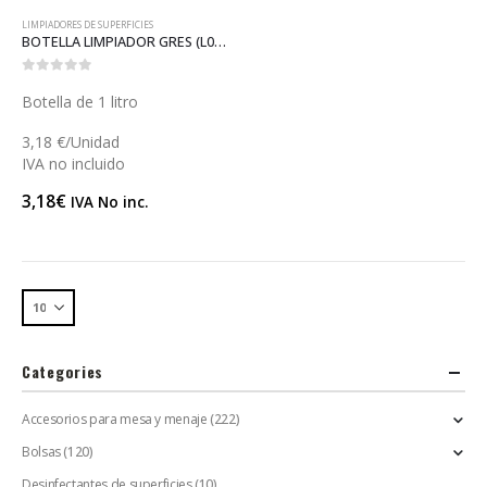
LIMPIADORES DE SUPERFICIES
BOTELLA LIMPIADOR GRES (L094)
0
out of 5
Botella de 1 litro
3,18 €/Unidad
IVA no incluido
3,18
€
IVA No inc.
Categories
Accesorios para mesa y menaje
(222)
Bolsas
(120)
Desinfectantes de superficies
(10)