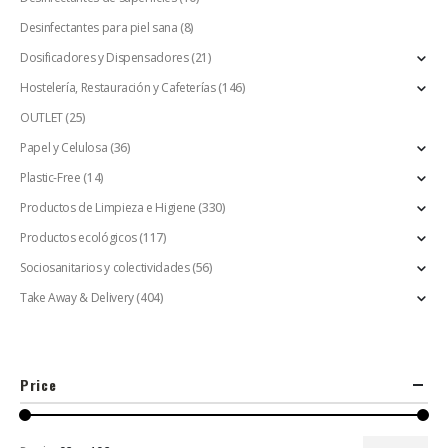
Desinfectantes para piel sana
(8)
Dosificadores y Dispensadores
(21)
Hostelería, Restauración y Cafeterías
(146)
OUTLET
(25)
Papel y Celulosa
(36)
Plastic-Free
(14)
Productos de Limpieza e Higiene
(330)
Productos ecológicos
(117)
Sociosanitarios y colectividades
(56)
Take Away & Delivery
(404)
Price