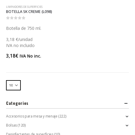
LIMPIADORES DE SUPERFICIES
BOTELLA SK CREME (L098)
0
out of 5
Botella de 750 ml.
3,18 €/unidad
IVA no incluido
3,18
€
IVA No inc.
Categories
Accesorios para mesa y menaje
(222)
Bolsas
(120)
Desinfectantes de superficies
(10)