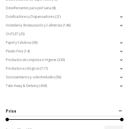
Desinfectantes para piel sana
(8)
Dosificadores y Dispensadores
(21)
Hostelería, Restauración y Cafeterías
(146)
OUTLET
(25)
Papel y Celulosa
(36)
Plastic-Free
(14)
Productos de Limpieza e Higiene
(330)
Productos ecológicos
(117)
Sociosanitarios y colectividades
(56)
Take Away & Delivery
(404)
Price