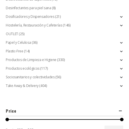
Desinfectantes para piel sana
(8)
Dosificadores y Dispensadores
(21)
Hostelería, Restauración y Cafeterías
(146)
OUTLET
(25)
Papel y Celulosa
(36)
Plastic-Free
(14)
Productos de Limpieza e Higiene
(330)
Productos ecológicos
(117)
Sociosanitarios y colectividades
(56)
Take Away & Delivery
(404)
Price