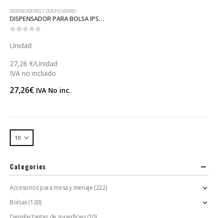
DISPENSADORES Y DOSIFICADORES
DISPENSADOR PARA BOLSA IPSOSOL (D066SO)
0
out of 5
Unidad
27,26 €/Unidad
IVA no incluido
27,26
€
IVA No inc.
Categories
Accesorios para mesa y menaje
(222)
Bolsas
(120)
Desinfectantes de superficies
(10)