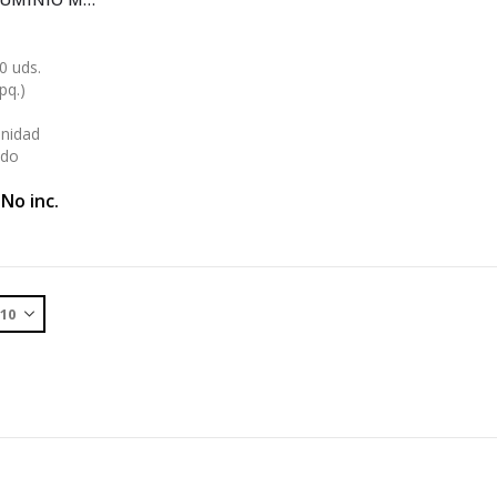
0 uds.
pq.)
Unidad
ido
 No inc.