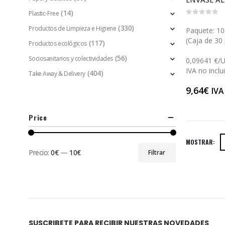
(14)
Plastic-Free
0
out of 5
(330)
Productos de Limpieza e Higiene
Paquete: 10
(Caja de 30 
(117)
Productos ecológicos
(56)
Sociosanitarios y colectividades
0,09641 €/
IVA no inclu
(404)
Take Away & Delivery
9,64
€
IVA
Price
MOSTRAR:
Precio:
0€
—
10€
Filtrar
SUSCRIBETE PARA RECIBIR NUESTRAS NOVEDADES