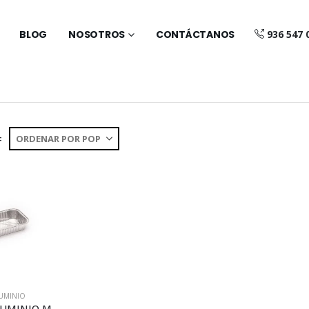
BLOG
NOSOTROS
CONTÁCTANOS
936 547 
:
LUMINIO
ENVASE ALUMINIO MINI-RACIÓN (A031)