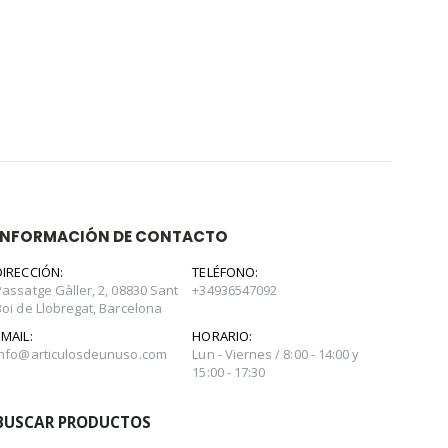
INFORMACIÓN DE CONTACTO
DIRECCIÓN:
TELÉFONO:
Passatge Gàller, 2, 08830 Sant
+34936547092
Boi de Llobregat, Barcelona
EMAIL:
HORARIO:
info@articulosdeunuso.com
Lun - Viernes / 8:00 - 14:00 y
15:00 - 17:30
BUSCAR PRODUCTOS