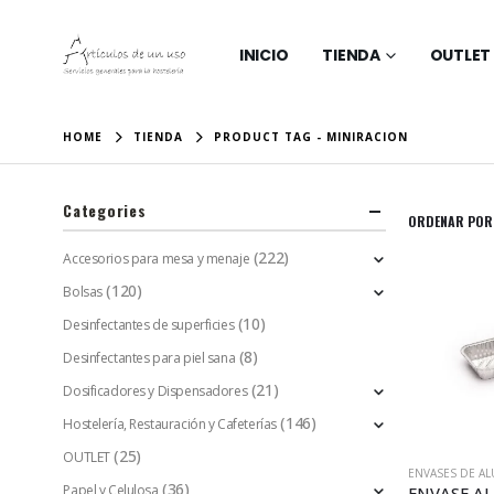
INICIO
TIENDA
OUTLET
HOME
TIENDA
PRODUCT TAG -
MINIRACION
Categories
ORDENAR POR
(222)
Accesorios para mesa y menaje
(120)
Bolsas
(10)
Desinfectantes de superficies
(8)
Desinfectantes para piel sana
(21)
Dosificadores y Dispensadores
(146)
Hostelería, Restauración y Cafeterías
(25)
OUTLET
ENVASES DE A
(36)
Papel y Celulosa