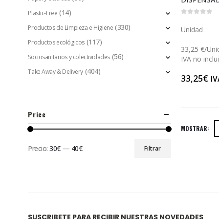
(14)
Plastic-Free
0
out of 5
(330)
Productos de Limpieza e Higiene
Unidad
(117)
Productos ecológicos
33,25 €/Uni
(56)
Sociosanitarios y colectividades
IVA no inclu
(404)
Take Away & Delivery
33,25
€
IV
Price
MOSTRAR:
Precio:
30€
—
40€
Filtrar
SUSCRIBETE PARA RECIBIR NUESTRAS NOVEDADES