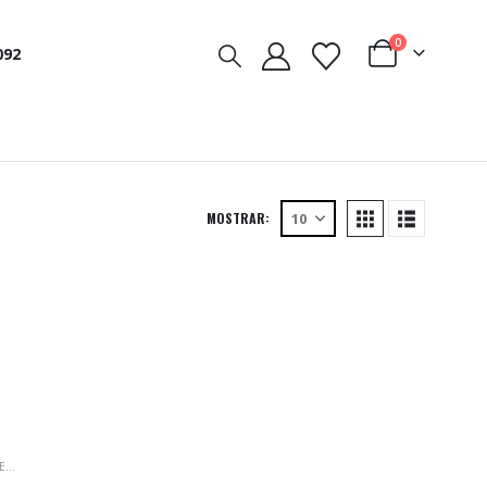
0
092
MOSTRAR:
AS
,
SECAMANOS
S ECOLÓGICO (R018)