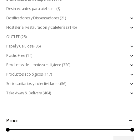
Desinfectantes para piel sana
(8)
Dosificadores y Dispensadores
(21)
Hostelería, Restauración y Cafeterías
(146)
OUTLET
(25)
Papel y Celulosa
(36)
Plastic-Free
(14)
Productos de Limpieza e Higiene
(330)
Productos ecológicos
(117)
Sociosanitarios y colectividades
(56)
Take Away & Delivery
(404)
Price