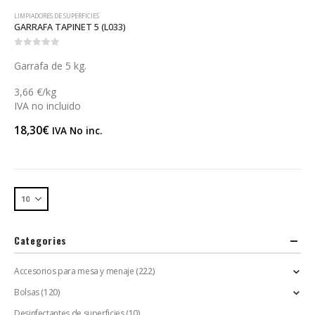
LIMPIADORES DE SUPERFICIES
GARRAFA TAPINET 5 (L033)
0
out of 5
Garrafa de 5 kg.
3,66 €/kg
IVA no incluido
18,30
€
IVA No inc.
Categories
Accesorios para mesa y menaje
(222)
Bolsas
(120)
Desinfectantes de superficies
(10)