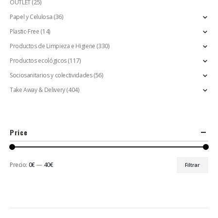
OUTLET
(25)
Papel y Celulosa
(36)
Plastic-Free
(14)
Productos de Limpieza e Higiene
(330)
Productos ecológicos
(117)
Sociosanitarios y colectividades
(56)
Take Away & Delivery
(404)
Price
Precio:
0€
—
40€
Filtrar