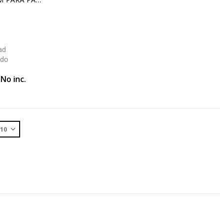
ad
ido
 No inc.