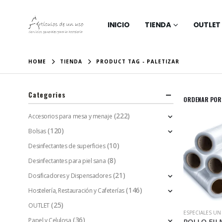
INICIO
TIENDA
OUTLET
HOME
TIENDA
PRODUCT TAG -
PALETIZAR
Categories
ORDENAR POR
(222)
Accesorios para mesa y menaje
(120)
Bolsas
(10)
Desinfectantes de superficies
(8)
Desinfectantes para piel sana
(21)
Dosificadores y Dispensadores
(146)
Hostelería, Restauración y Cafeterías
(25)
OUTLET
ESPECIALES U
(36)
Papel y Celulosa