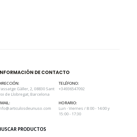
INFORMACIÓN DE CONTACTO
DIRECCIÓN:
TELÉFONO:
Passatge Gàller, 2, 08830 Sant
+34936547092
Boi de Llobregat, Barcelona
EMAIL:
HORARIO:
info@articulosdeunuso.com
Lun - Viernes / 8:00 - 14:00 y
15:00 - 17:30
BUSCAR PRODUCTOS