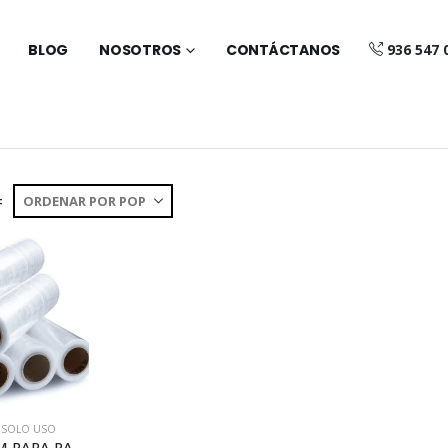
BLOG
NOSOTROS
CONTÁCTANOS
936 547 
:
N SOLO USO
ROLLO FILM PARA PALETIZAR (X089)