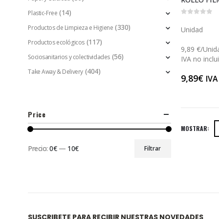
(14)
Plastic-Free
0
out of 5
(330)
Productos de Limpieza e Higiene
Unidad
(117)
Productos ecológicos
9,89 €/Unid
(56)
Sociosanitarios y colectividades
IVA no inclu
(404)
Take Away & Delivery
9,89
€
IVA
Price
MOSTRAR:
Precio:
0€
—
10€
Filtrar
SUSCRIBETE PARA RECIBIR NUESTRAS NOVEDADES