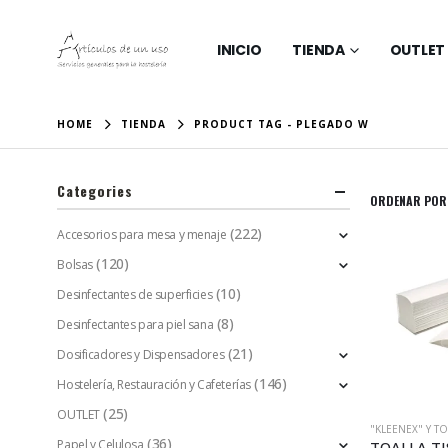
INICIO
TIENDA
OUTLET
HOME
TIENDA
PRODUCT TAG -
PLEGADO W
Categories
ORDENAR POR
(222)
Accesorios para mesa y menaje
(120)
Bolsas
(10)
Desinfectantes de superficies
(8)
Desinfectantes para piel sana
(21)
Dosificadores y Dispensadores
(146)
Hostelería, Restauración y Cafeterías
(25)
OUTLET
"KLEENEX" Y T
(36)
Papel y Celulosa