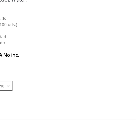
 uds
100 uds.)
dad
ido
A No inc.