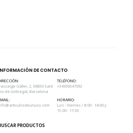
INFORMACIÓN DE CONTACTO
DIRECCIÓN:
TELÉFONO:
Passatge Gàller, 2, 08830 Sant
+34936547092
Boi de Llobregat, Barcelona
EMAIL:
HORARIO:
info@articulosdeunuso.com
Lun - Viernes / 8:00 - 14:00 y
15:00 - 17:30
BUSCAR PRODUCTOS