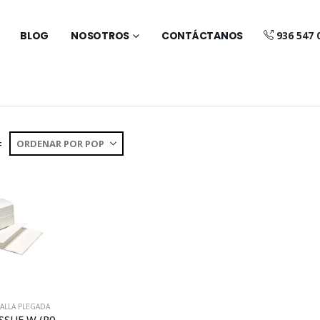
BLOG
NOSOTROS
CONTÁCTANOS
936 547 
:
OALLA PLEGADA
TOALLA TISSUE W (R038W)