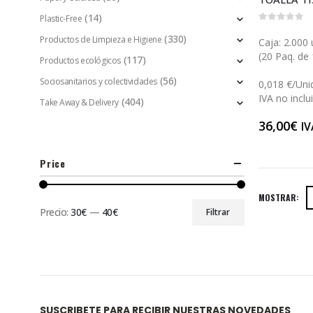
(14)
Plastic-Free
0
out of 5
(330)
Productos de Limpieza e Higiene
Caja: 2.000
(20 Paq. de 
(117)
Productos ecológicos
(56)
Sociosanitarios y colectividades
0,018 €/Uni
IVA no inclu
(404)
Take Away & Delivery
36,00
€
IV
Price
MOSTRAR:
Precio:
30€
—
40€
Filtrar
SUSCRIBETE PARA RECIBIR NUESTRAS NOVEDADES