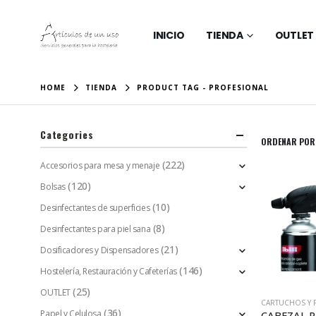
INICIO
TIENDA
OUTLET
HOME
TIENDA
PRODUCT TAG -
PROFESIONAL
Categories
ORDENAR POR
(222)
Accesorios para mesa y menaje
(120)
Bolsas
(10)
Desinfectantes de superficies
(8)
Desinfectantes para piel sana
(21)
Dosificadores y Dispensadores
(146)
Hostelería, Restauración y Cafeterías
(25)
OUTLET
CARTUCHOS Y 
(36)
Papel y Celulosa