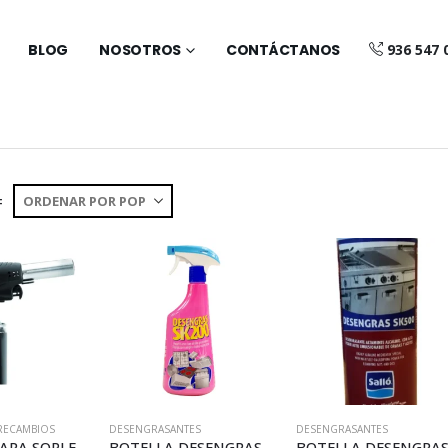
BLOG
NOSOTROS
CONTÁCTANOS
936 547 
:
RECAMBIOS
DESENGRASANTES
DESENGRASANTES
CABEZAL PARA SOPLETE PROFESIONAL (DN3924)
BOTELLA DESENGRAS SK 200 (L150)