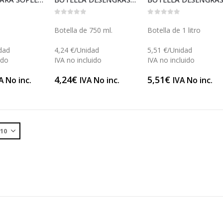
0
out of 5
0
out of 5
Botella de 750 ml.
Botella de 1 litro
dad
4,24 €/Unidad
5,51 €/Unidad
ido
IVA no incluido
IVA no incluido
4,24
€
5,51
€
A No inc.
IVA No inc.
IVA No inc.