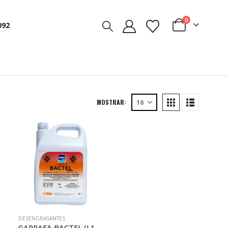
0
092
MOSTRAR:
DESENGRASANTES
BOTELLA DESENGRAS SK 500 (L152)
GARRAFA BACTEL (L104)