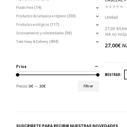
(14)
Plastic-Free
0
out of 5
(330)
Productos de Limpieza e Higiene
Unidad
(117)
Productos ecológicos
27,00 €/Uni
(56)
Sociosanitarios y colectividades
IVA no inclu
(404)
Take Away & Delivery
27,00
€
IV
Price
MOSTRAR:
Precio:
0€
—
30€
Filtrar
SUSCRIBETE PARA RECIBIR NUESTRAS NOVEDADES