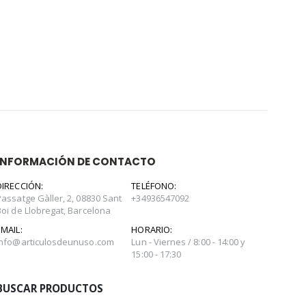
INFORMACIÓN DE CONTACTO
DIRECCIÓN:
TELÉFONO:
Passatge Gàller, 2, 08830 Sant
+34936547092
Boi de Llobregat, Barcelona
EMAIL:
HORARIO:
info@articulosdeunuso.com
Lun - Viernes / 8:00 - 14:00 y
15:00 - 17:30
BUSCAR PRODUCTOS