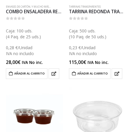
ENVASES DE CARTÓN
,
Y MUCHO MÁS...
TARRINAS TRANSPARENTES
COMBO ENSALADERA REDONDA KRAFT 1000 (E131COMB)
TARRINA REDONDA TRANSPARENTE 710 (ET58)
0
out of 5
0
out of 5
Caja: 100 uds.
Caja: 500 uds.
(4 Paq. de 25 uds.)
(10 Paq. de 50 uds.)
0,28 €/Unidad
0,23 €/Unidad
IVA no incluido
IVA no incluido
28,00
€
115,00
€
IVA No inc.
IVA No inc.
AÑADIR AL CARRITO
AÑADIR AL CARRITO