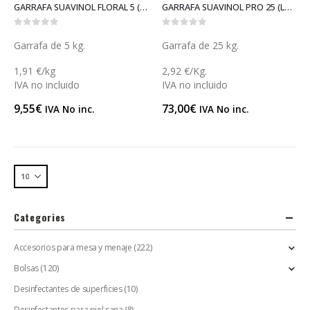
GARRAFA SUAVINOL FLORAL 5 (L054F)
GARRAFA SUAVINOL PRO 25 (L054P)
0
out of 5
0
out of 5
Garrafa de 5 kg.
Garrafa de 25 kg.
1,91 €/kg
2,92 €/Kg.
IVA no incluido
IVA no incluido
9,55
€
73,00
€
IVA No inc.
IVA No inc.
Categories
Accesorios para mesa y menaje
(222)
Bolsas
(120)
Desinfectantes de superficies
(10)
Desinfectantes para piel sana
(8)