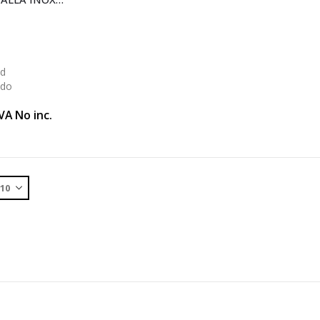
ad
ido
VA No inc.