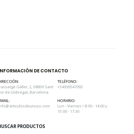
INFORMACIÓN DE CONTACTO
DIRECCIÓN:
TELÉFONO:
Passatge Gàller, 2, 08830 Sant
+34936547092
Boi de Llobregat, Barcelona
EMAIL:
HORARIO:
info@articulosdeunuso.com
Lun - Viernes / 8:00 - 14:00 y
15:00 - 17:30
BUSCAR PRODUCTOS