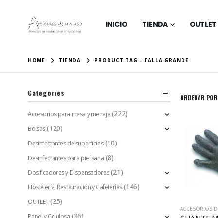
INICIO
TIENDA
OUTLET
HOME
TIENDA
PRODUCT TAG -
TALLA GRANDE
Categories
ORDENAR POR
(222)
Accesorios para mesa y menaje
(120)
Bolsas
(10)
Desinfectantes de superficies
(8)
Desinfectantes para piel sana
(21)
Dosificadores y Dispensadores
(146)
Hostelería, Restauración y Cafeterías
(25)
OUTLET
ACCESORIOS D
(36)
Papel y Celulosa