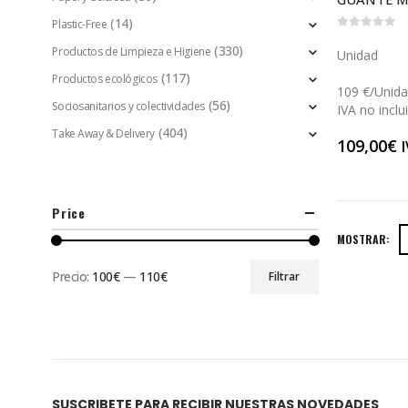
(14)
Plastic-Free
0
out of 5
(330)
Productos de Limpieza e Higiene
Unidad
(117)
Productos ecológicos
109 €/Unid
(56)
Sociosanitarios y colectividades
IVA no inclu
(404)
Take Away & Delivery
109,00
€
I
Price
MOSTRAR:
Precio:
100€
—
110€
Filtrar
SUSCRIBETE PARA RECIBIR NUESTRAS NOVEDADES