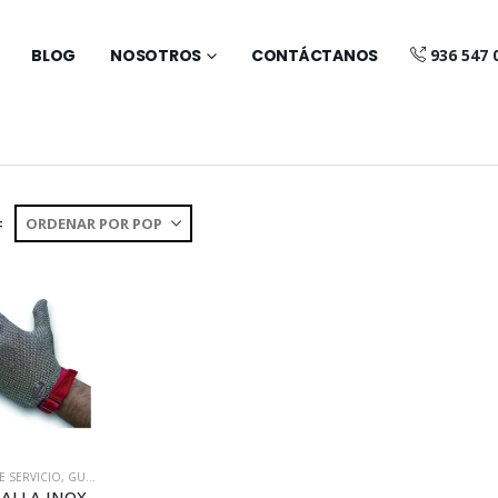
BLOG
NOSOTROS
CONTÁCTANOS
936 547 
:
E SERVICIO
,
GUANTES
GUANTE MALLA INOX L (MN100)