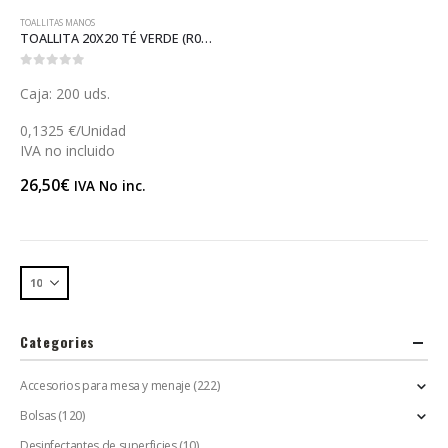
TOALLITAS MANOS
TOALLITA 20X20 TÉ VERDE (R049TE)
0
out of 5
Caja: 200 uds.
0,1325 €/Unidad
IVA no incluido
26,50
€
IVA No inc.
Categories
Accesorios para mesa y menaje
(222)
Bolsas
(120)
Desinfectantes de superficies
(10)