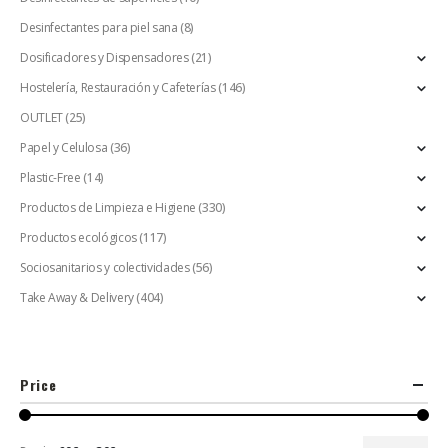
Desinfectantes para piel sana
(8)
Dosificadores y Dispensadores
(21)
Hostelería, Restauración y Cafeterías
(146)
OUTLET
(25)
Papel y Celulosa
(36)
Plastic-Free
(14)
Productos de Limpieza e Higiene
(330)
Productos ecológicos
(117)
Sociosanitarios y colectividades
(56)
Take Away & Delivery
(404)
Price